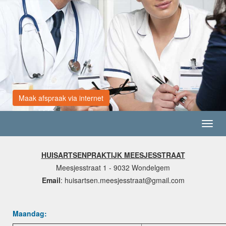
Maak afspraak via internet
Toggl
navig
HUISARTSENPRAKTIJK MEESJESSTRAAT
Meesjesstraat 1 - 9032 Wondelgem
Email
: huisartsen.meesjesstraat@gmail.com
Maandag: