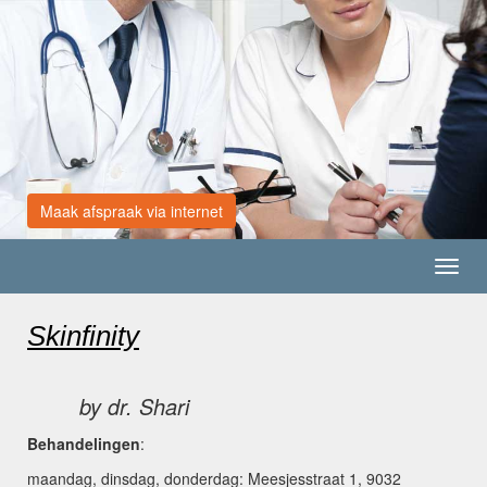
Maak afspraak via internet
Toggl
navig
Skinfinity
by dr. Shari
Behandelingen
:
maandag, dinsdag, donderdag: Meesjesstraat 1, 9032